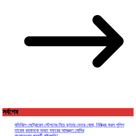
সর্বশেষ
মতিঝিল মেট্রোরেল স্টেশনের নিচে ছাতার ভেতর বোমা, নিষ্ক্রিয় করল পুলিশ
তারেক রহমানকে ভারত সফরের আমন্ত্রণ মোদির
বাংলাদেশের পরবর্তী রাষ্ট্রপতি!