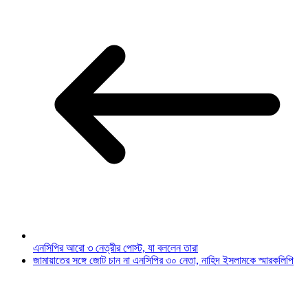
এনসিপির আরো ৩ নেত্রীর পোস্ট, যা বললেন তারা
জামায়াতের সঙ্গে জোট চান না এনসিপির ৩০ নেতা, নাহিদ ইসলামকে স্মারকলিপি