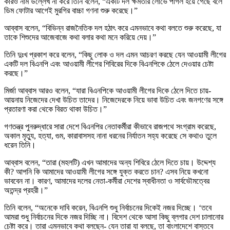
কারও নাম উল্লেখ না করে তিনি বলেন, “একটি দল ক্ষমতার লোভে পাগল হয়ে গেছে বলে
ডিম ফোটার আগেই মুরগির বাচ্চা গণনা শুরু করেছে।”
আব্বাস বলেন, “বিভিন্ন রাজনৈতিক দল হঠাৎ করে এমনভাবে কথা বলতে শুরু করেছে, যা
তাকে শিশুদের আজেবাজে কথা বলার কথা মনে করিয়ে দেয়।”
তিনি দুঃখ প্রকাশ করে বলেন, “কিছু লোক ও দল এমন আচরণ করছে যেন আওয়ামী লীগের
একটি দল বিএনপি এবং আওয়ামী লীগের শিবিরের দিকে বিএনপিকে ঠেলে দেওয়ার চেষ্টা
করছে।”
মির্জা আব্বাস আরও বলেন, “যারা বিএনপিকে আওয়ামী লীগের দিকে ঠেলে দিতে চায়-
আয়নায় নিজেদের দেখা উচিত তাদের। নিজেদেরকে নিয়ে ভাবা উচিত এবং জনগণের সঙ্গে
প্রতারণা করা থেকে বিরত থাকা উচিত।”
গণতন্ত্র পুনরুদ্ধারে সারা দেশে বিএনপির নেতাকর্মীরা কীভাবে রাজপথে সংগ্রাম করেছে,
অকাল মৃত্যু, হত্যা, গুম, কারাবাসসহ নানা ধরনের নির্যাতন সহ্য করেছে সে কথাও তুলে
ধরেন তিনি।
আব্বাস বলেন, “তারা (মহলটি) এখন আমাদের অন্য শিবিরে ঠেলে দিতে চায়। উদ্দেশ্য
কী? আপনি কি আমাদের আওয়ামী লীগের সঙ্গে যুক্ত করতে চান? এসব নিয়ে কখনো
ভাববেন না। কারণ, আমাদের দলের নেতা-কর্মীরা দেশের স্বাধীনতা ও সার্বভৌমত্বের
অতন্দ্র প্রহরী।”
তিনি বলেন, “অনেকে দাবি করেন, বিএনপি শুধু নির্বাচনের দিকেই নজর দিচ্ছে। ‘তবে
আমরা শুধু নির্বাচনের দিকে নজর দিচ্ছি না। বিদেশ থেকে আসা কিছু ব্লগার দেশ চালানোর
চেষ্টা করে। তারা এমনভাবে কথা বলছেন- যেন তারা যা বলছে, তা বাংলাদেশে বাস্তবে