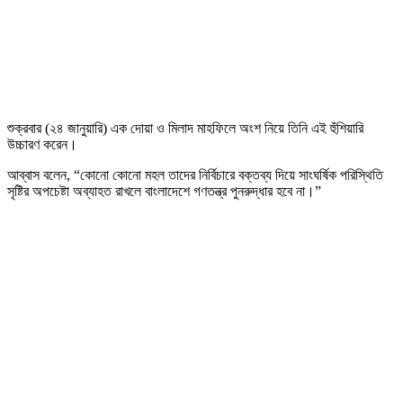
শুক্রবার (২৪ জানুয়ারি) এক দোয়া ও মিলাদ মাহফিলে অংশ নিয়ে তিনি এই হুঁশিয়ারি
উচ্চারণ করেন।
আব্বাস বলেন, “কোনো কোনো মহল তাদের নির্বিচারে বক্তব্য দিয়ে সাংঘর্ষিক পরিস্থিতি
সৃষ্টির অপচেষ্টা অব্যাহত রাখলে বাংলাদেশে গণতন্ত্র পুনরুদ্ধার হবে না।”