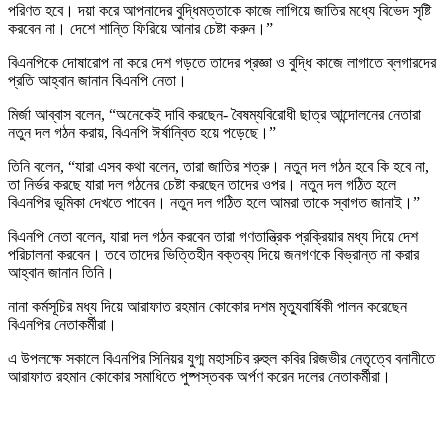
পরিণত হবে। দয়া করে আপনাদের বুদ্ধিমত্তাকে কাজে লাগিয়ে জাতির মধ্যে বিভেদ সৃষ্টি
করবেন না। দেশে শান্তি ফিরিয়ে আনার চেষ্টা করুন।”
বিএনপিকে দোষারোপ না করে দেশ গড়তে তাদের প্রজ্ঞা ও বুদ্ধি কাজে লাগাতে ব্লগারদের
প্রতি আহ্বান জানান বিএনপি নেতা।
মির্জা আব্বাস বলেন, “অনেকেই দাবি করছেন- বৈষম্যবিরোধী ছাত্র আন্দোলনের নেতারা
নতুন দল গঠন করায়, বিএনপি ঈর্ষান্বিত হয়ে পড়েছে।”
তিনি বলেন, “যারা এসব কথা বলেন, তারা জাতির শত্রু। নতুন দল গঠন হবে কি হবে না,
তা নির্ভর করছে যারা দল গঠনের চেষ্টা করছেন তাদের ওপর। নতুন দল গঠিত হলে
বিএনপির ভূমিকা দেখতে পাবেন। নতুন দল গঠিত হলে আমরা তাকে স্বাগত জানাই।”
বিএনপি নেতা বলেন, যারা দল গঠন করবেন তারা গণতান্ত্রিক প্রক্রিয়ার মধ্য দিয়ে দেশ
পরিচালনা করবেন। তবে তাদের ভিত্তিহীন বক্তব্য দিয়ে জনগণকে বিভ্রান্ত না করার
আহ্বান জানান তিনি।
নানা কর্মসূচির মধ্য দিয়ে আরাফাত রহমান কোকোর দশম মৃত্যুবার্ষিকী পালন করেছেন
বিএনপির নেতাকর্মীরা।
এ উপলক্ষে সকালে বিএনপির সিনিয়র যুগ্ম মহাসচিব রুহুল কবির রিজভীর নেতৃত্বে বনানীতে
আরাফাত রহমান কোকোর সমাধিতে পুষ্পস্তবক অর্পণ করেন দলের নেতাকর্মীরা।