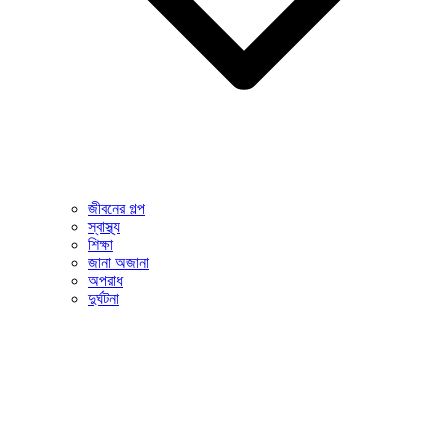
জীবনের গল্প
স্বাস্থ্য
শিক্ষা
জানা অজানা
অপরাধ
দুর্ঘটনা