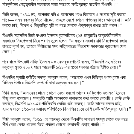
মঈনুদ্দীনের নেতৃত্বাধীন সরকারের সময় সবচেয়ে ক্ষতিগ্রস্ত হয়েছিল বিএনপি।”
তিনি বলেন, “১/১১ নয়, আপনারা যদি ৫ আগস্টের পরও বিভাজন ও সংঘাত সৃষ্টি করতে
পারে— এমন বক্তব্য দিতে থাকেন, তাহলে দেশে কখনো গণতন্ত্র ফিরে আসবে না। আমি
বলতে চাই, বিভেদ ও বিভ্রান্তি সৃষ্টি না করে দেশকে ঐক্যবদ্ধ রাখার চেষ্টা করুন।”
বিএনপি মহাসচিব মির্জা ফখরুল ইসলাম বৃহস্পতিবার (২৪ জানুয়ারি) অন্তর্বর্তীকালীন
সরকারের নিরপেক্ষতা নিয়ে প্রশ্ন তুলে বলেন, “এ ধরনের সরকার যদি নিরপেক্ষতা বজায়
রাখতে ব্যর্থ হয়, তাহলে নির্বাচনের সময় সত্যিকারের নিরপেক্ষ সরকারের প্রয়োজন দেখা
দেবে।”
পরে রাতে উপদেষ্টা নাহিদ ইসলাম এক ফেসবুক পোস্টে বলেন, “বিএনপি মহাসচিবের
বক্তব্য মূলত ২০০৭ সালে আরেকটি ১/১১-এর মতো সরকার গঠনের ইঙ্গিত দেয়।”
বিএনপির স্থায়ী কমিটির সদস্য আব্বাস বলেন, “অনেকে এখন বিভিন্ন গণমাধ্যমে এবং
বিভিন্ন উপায়ে বিএনপি সম্পর্কে নানা মন্তব্য করছেন।”
তিনি বলেন, “আমাদের কোনো কোনো নেতা হয়তো তাদের ব্যক্তিগত মতামত হিসেবে
কিছু কথা বলেছেন। সম্প্রতি আমি অনেককে নানাভাবে কথা বলতে দেখেছি। কেউ কেউ
বলছেন, বিএনপি ১/১১-এর পরিস্থিতি তৈরির চেষ্টা করছে। আমি তাদের বলতে চাই,
২০০৭ সালে ১/১১-এর ভয়াবহ পরিণতিতে বিএনপির চেয়ে বেশি কেউ ক্ষতিগ্রস্ত হয়নি।”
মির্জা আব্বাস বলেন, “১/১১-এর ষড়যন্ত্র থেকে বিএনপির সাধারণ সদস্য থেকে শুরু করে
শীর্ষ নেতা বেগম খালেদা জিয়া পর্যন্ত কোনো নেতাকর্মী রেহাই পাননি।”