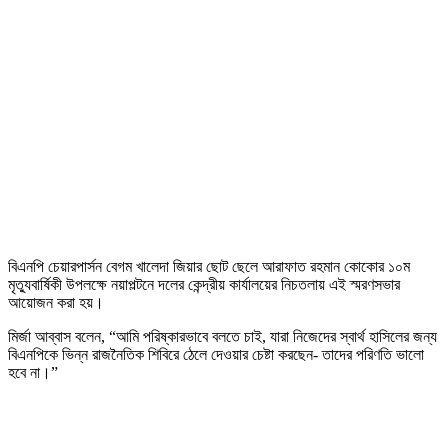
বিএনপি চেয়ারপার্সন বেগম খালেদা জিয়ার ছোট ছেলে আরাফাত রহমান কোকোর ১০ম
মৃত্যুবার্ষিকী উপলক্ষে নয়াপল্টনে দলের কেন্দ্রীয় কার্যালয়ের নিচতলায় এই স্মরণসভার
আয়োজন করা হয়।
মির্জা আব্বাস বলেন, “আমি পরিষ্কারভাবে বলতে চাই, যারা নিজেদের স্বার্থ হাসিলের জন্য
বিএনপিকে ভিন্ন রাজনৈতিক শিবিরে ঠেলে দেওয়ার চেষ্টা করছেন- তাদের পরিণতি ভালো
হবে না।”