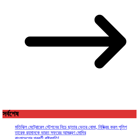
সর্বশেষ
মতিঝিল মেট্রোরেল স্টেশনের নিচে ছাতার ভেতর বোমা, নিষ্ক্রিয় করল পুলিশ
তারেক রহমানকে ভারত সফরের আমন্ত্রণ মোদির
বাংলাদেশের পরবর্তী রাষ্ট্রপতি!