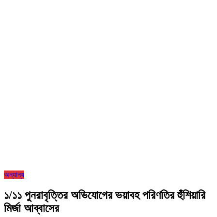
অন্যান্য
১/১১ পুনরাবৃত্তির অভিযোগের ভয়াবহ পরিণতির হুঁশিয়ারি
মির্জা আব্বাসের