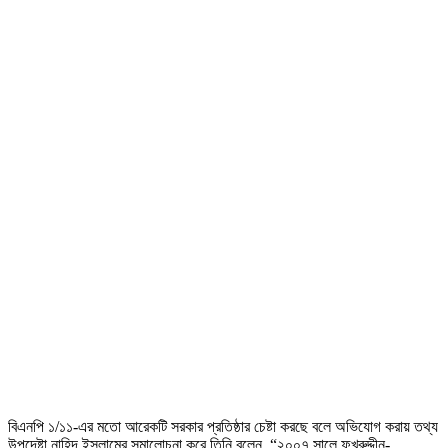
বিএনপি ১/১১-এর মতো আরেকটি সরকার প্রতিষ্ঠার চেষ্টা করছে বলে অভিযোগ করায় তথ্য
উপদেষ্টা নাহিদ ইসলামের সমালোচনা করে তিনি বলেন, “২০০৭ সালে ফখরুদ্দীন-