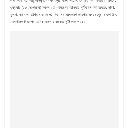
এসব এলাকার নদীবন্দরসমূহকে এক নম্বর সতর্ক সংকেত দেখাতে বলা হয়েছে। এদিকে,
শুক্রবার (১৩ সেপ্টেম্বর) সকাল ৯টা পর্যন্ত আবহাওয়ার পূর্বাভাসে বলা হয়েছে, ঢাকা,
খুলনা, বরিশাল, চট্টগ্রাম ও সিলেট বিভাগের অধিকাংশ জায়গায় এবং রংপুর, রাজশাহী ও
ময়মনসিংহ বিভাগের অনেক জায়গায় বজ্রসহ বৃষ্টি হতে পারে।