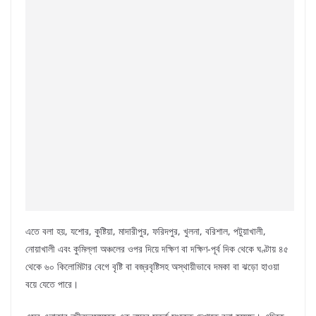
এতে বলা হয়, যশোর, কুষ্টিয়া, মাদারীপুর, ফরিদপুর, খুলনা, বরিশাল, পটুয়াখালী,
নোয়াখালী এবং কুমিল্লা অঞ্চলের ওপর দিয়ে দক্ষিণ বা দক্ষিণ-পূর্ব দিক থেকে ঘণ্টায় ৪৫
থেকে ৬০ কিলোমিটার বেগে বৃষ্টি বা বজ্রবৃষ্টিসহ অস্থায়ীভাবে দমকা বা ঝড়ো হাওয়া
বয়ে যেতে পারে।