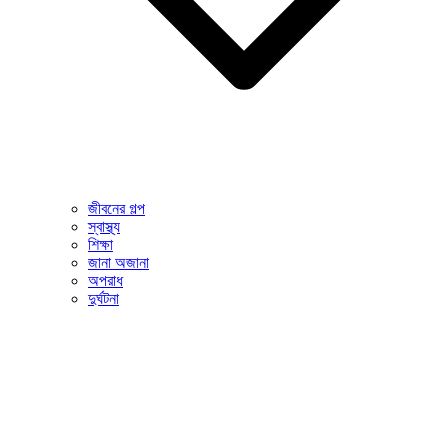
জীবনের গল্প
স্বাস্থ্য
শিক্ষা
জানা অজানা
অপরাধ
দুর্ঘটনা