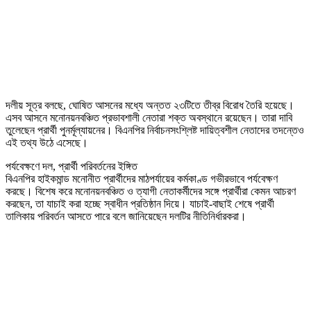
দলীয় সূত্র বলছে, ঘোষিত আসনের মধ্যে অন্তত ২৩টিতে তীব্র বিরোধ তৈরি হয়েছে।
এসব আসনে মনোনয়নবঞ্চিত প্রভাবশালী নেতারা শক্ত অবস্থানে রয়েছেন। তারা দাবি
তুলেছেন প্রার্থী পুনর্মূল্যায়নের। বিএনপির নির্বাচনসংশ্লিষ্ট দায়িত্বশীল নেতাদের তদন্তেও
এই তথ্য উঠে এসেছে।
পর্যবেক্ষণে দল, প্রার্থী পরিবর্তনের ইঙ্গিত
বিএনপির হাইকমান্ড মনোনীত প্রার্থীদের মাঠপর্যায়ের কর্মকাণ্ড গভীরভাবে পর্যবেক্ষণ
করছে। বিশেষ করে মনোনয়নবঞ্চিত ও ত্যাগী নেতাকর্মীদের সঙ্গে প্রার্থীরা কেমন আচরণ
করছেন, তা যাচাই করা হচ্ছে স্বাধীন প্রতিষ্ঠান দিয়ে। যাচাই-বাছাই শেষে প্রার্থী
তালিকায় পরিবর্তন আসতে পারে বলে জানিয়েছেন দলটির নীতিনির্ধারকরা।