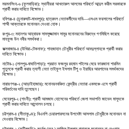
ময়মনসিংহ-৬ (ফুলবাড়িয়া): স্থানীয়রা আখতারুল আলমের পরিবর্তে আব্দুল করীম সরকারকে
প্রার্থী করার দাবিতে বিক্ষোভ।
হবিগঞ্জ-৪ (চুনারুঘাট-মাধবপুর): ছাত্রদল নেতাকর্মীদের দাবি—এসএম ফয়সালের পরিবর্তে
শাম্মী আক্তারকে মনোনয়ন দেওয়া হোক।
রংপুর-৩: মহানগর আহ্বায়ক সামসুজ্জামান সামুর মনোনয়নের বিরুদ্ধে গণমিছিল করেছে
মাহফুজ উন নবীর সমর্থকরা।
কক্সবাজার-৪ (উখিয়া-টেকনাফ): শাহজাহান চৌধুরীর পরিবর্তে আবদুল্লাহকে প্রার্থী করার
দাবিতে বিক্ষোভ।
নাটোর-১ (লালপুর-বাঘাতিপাড়া): প্রয়াত ফজলুর রহমান পটলের মেয়ে ফারজানা শারমিন
পুতুলকে প্রার্থী করায় ত্যাগী নেতা তাইফুল ইসলাম টিপু ও ইয়াছির আরশাদের সমর্থকদের
বিক্ষোভ।
নারায়ণগঞ্জ-২ (আড়াইহাজার): মনোনয়নবঞ্চিত কেন্দ্রীয় নেতারা একমঞ্চে এসে প্রার্থী
পরিবর্তনের দাবি তুলেছেন।
মেহেরপুর-২ (গাংনী): প্রার্থী আমজাদ হোসেনের পরিবর্তে জেলা সভাপতি জাভেদ মাসুদকে
প্রার্থী করার দাবিতে আন্দোলন চলছে।
চট্টগ্রাম-৪ (সীতাকুণ্ড): বিএনপি চেয়ারপারসনের উপদেষ্টা আসলাম চৌধুরীকে মনোনয়ন না
দেওয়ায় বিক্ষোভ।
চট্টগ্রাম-২ (ফটিকছড়ি): কর্নেল (অব.) আজিম উল্লাহ বাহারকে মনোনয়ন না দেওয়ায়