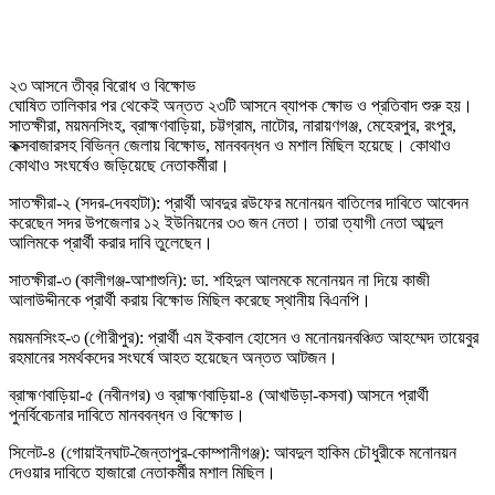
২৩ আসনে তীব্র বিরোধ ও বিক্ষোভ
ঘোষিত তালিকার পর থেকেই অন্তত ২৩টি আসনে ব্যাপক ক্ষোভ ও প্রতিবাদ শুরু হয়।
সাতক্ষীরা, ময়মনসিংহ, ব্রাহ্মণবাড়িয়া, চট্টগ্রাম, নাটোর, নারায়ণগঞ্জ, মেহেরপুর, রংপুর,
কক্সবাজারসহ বিভিন্ন জেলায় বিক্ষোভ, মানববন্ধন ও মশাল মিছিল হয়েছে। কোথাও
কোথাও সংঘর্ষেও জড়িয়েছে নেতাকর্মীরা।
সাতক্ষীরা-২ (সদর-দেবহাটা): প্রার্থী আবদুর রউফের মনোনয়ন বাতিলের দাবিতে আবেদন
করেছেন সদর উপজেলার ১২ ইউনিয়নের ৩৩ জন নেতা। তারা ত্যাগী নেতা আব্দুল
আলিমকে প্রার্থী করার দাবি তুলেছেন।
সাতক্ষীরা-৩ (কালীগঞ্জ-আশাশুনি): ডা. শহিদুল আলমকে মনোনয়ন না দিয়ে কাজী
আলাউদ্দীনকে প্রার্থী করায় বিক্ষোভ মিছিল করেছে স্থানীয় বিএনপি।
ময়মনসিংহ-৩ (গৌরীপুর): প্রার্থী এম ইকবাল হোসেন ও মনোনয়নবঞ্চিত আহম্মেদ তায়েবুর
রহমানের সমর্থকদের সংঘর্ষে আহত হয়েছেন অন্তত আটজন।
ব্রাহ্মণবাড়িয়া-৫ (নবীনগর) ও ব্রাহ্মণবাড়িয়া-৪ (আখাউড়া-কসবা) আসনে প্রার্থী
পুনর্বিবেচনার দাবিতে মানববন্ধন ও বিক্ষোভ।
সিলেট-৪ (গোয়াইনঘাট-জৈন্তাপুর-কোম্পানীগঞ্জ): আবদুল হাকিম চৌধুরীকে মনোনয়ন
দেওয়ার দাবিতে হাজারো নেতাকর্মীর মশাল মিছিল।