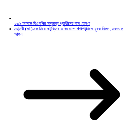
২৩২ আসনে বিএনপির সম্ভাব্য প্রার্থীদের নাম ঘোষণা
মহানবী (সা.)-কে নিয়ে কটূক্তির অভিযোগে গণপিটুনিতে যুবক নিহত, মরদেহে
আগুন