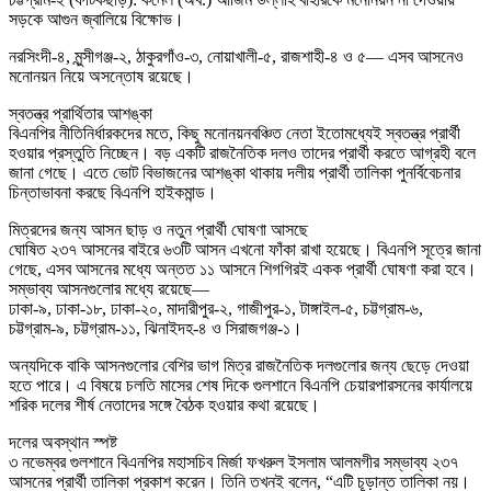
সড়কে আগুন জ্বালিয়ে বিক্ষোভ।
নরসিংদী-৪, মুন্সীগঞ্জ-২, ঠাকুরগাঁও-৩, নোয়াখালী-৫, রাজশাহী-৪ ও ৫— এসব আসনেও
মনোনয়ন নিয়ে অসন্তোষ রয়েছে।
স্বতন্ত্র প্রার্থিতার আশঙ্কা
বিএনপির নীতিনির্ধারকদের মতে, কিছু মনোনয়নবঞ্চিত নেতা ইতোমধ্যেই স্বতন্ত্র প্রার্থী
হওয়ার প্রস্তুতি নিচ্ছেন। বড় একটি রাজনৈতিক দলও তাদের প্রার্থী করতে আগ্রহী বলে
জানা গেছে। এতে ভোট বিভাজনের আশঙ্কা থাকায় দলীয় প্রার্থী তালিকা পুনর্বিবেচনার
চিন্তাভাবনা করছে বিএনপি হাইকমান্ড।
মিত্রদের জন্য আসন ছাড় ও নতুন প্রার্থী ঘোষণা আসছে
ঘোষিত ২৩৭ আসনের বাইরে ৬৩টি আসন এখনো ফাঁকা রাখা হয়েছে। বিএনপি সূত্রে জানা
গেছে, এসব আসনের মধ্যে অন্তত ১১ আসনে শিগগিরই একক প্রার্থী ঘোষণা করা হবে।
সম্ভাব্য আসনগুলোর মধ্যে রয়েছে—
ঢাকা-৯, ঢাকা-১৮, ঢাকা-২০, মাদারীপুর-২, গাজীপুর-১, টাঙ্গাইল-৫, চট্টগ্রাম-৬,
চট্টগ্রাম-৯, চট্টগ্রাম-১১, ঝিনাইদহ-৪ ও সিরাজগঞ্জ-১।
অন্যদিকে বাকি আসনগুলোর বেশির ভাগ মিত্র রাজনৈতিক দলগুলোর জন্য ছেড়ে দেওয়া
হতে পারে। এ বিষয়ে চলতি মাসের শেষ দিকে গুলশানে বিএনপি চেয়ারপারসনের কার্যালয়ে
শরিক দলের শীর্ষ নেতাদের সঙ্গে বৈঠক হওয়ার কথা রয়েছে।
দলের অবস্থান স্পষ্ট
৩ নভেম্বর গুলশানে বিএনপির মহাসচিব মির্জা ফখরুল ইসলাম আলমগীর সম্ভাব্য ২৩৭
আসনের প্রার্থী তালিকা প্রকাশ করেন। তিনি তখনই বলেন, “এটি চূড়ান্ত তালিকা নয়।