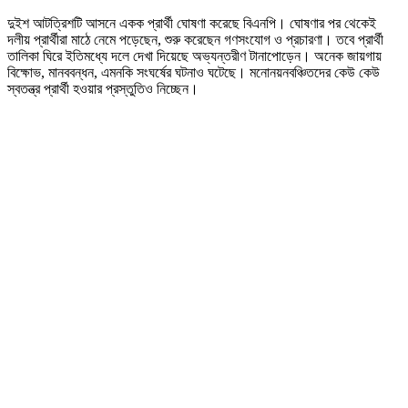
দুইশ আটত্রিশটি আসনে একক প্রার্থী ঘোষণা করেছে বিএনপি। ঘোষণার পর থেকেই
দলীয় প্রার্থীরা মাঠে নেমে পড়েছেন, শুরু করেছেন গণসংযোগ ও প্রচারণা। তবে প্রার্থী
তালিকা ঘিরে ইতিমধ্যে দলে দেখা দিয়েছে অভ্যন্তরীণ টানাপোড়েন। অনেক জায়গায়
বিক্ষোভ, মানববন্ধন, এমনকি সংঘর্ষের ঘটনাও ঘটেছে। মনোনয়নবঞ্চিতদের কেউ কেউ
স্বতন্ত্র প্রার্থী হওয়ার প্রস্তুতিও নিচ্ছেন।