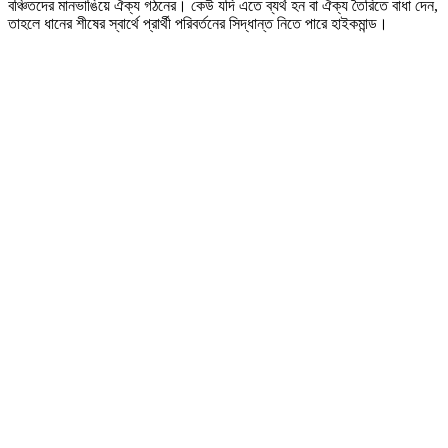
বঞ্চিতদের মানভাঙিয়ে ঐক্য গঠনের। কেউ যদি এতে ব্যর্থ হন বা ঐক্য তৈরিতে বাধা দেন,
তাহলে ধানের শীষের স্বার্থে প্রার্থী পরিবর্তনের সিদ্ধান্ত নিতে পারে হাইকমান্ড।