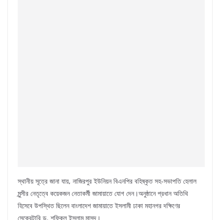
স্থানীয় সূত্রে জানা যায়, নাজিরপুর ইউনিয়ন বিএনপির বহিষ্কৃত সহ-সভাপতি হেলাল
মুন্সীর নেতৃত্বে কয়েকজন নেতাকর্মী জামায়াতে যোগ দেন।অনুষ্ঠানে প্রধান অতিথি
হিসেবে উপস্থিত ছিলেন বাংলাদেশ জামায়াতে ইসলামী ঢাকা মহানগর দক্ষিণের
সেক্রেটারি ড. শফিকুল ইসলাম মাসুদ।