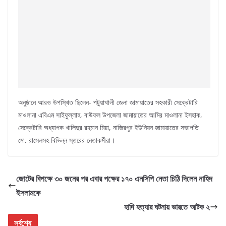
অনুষ্ঠানে আরও উপস্থিত ছিলেন- পটুয়াখালী জেলা জামায়াতের সহকারী সেক্রেটারি
মাওলানা এবিএম সাইফুল্লাহ, বাউফল উপজেলা জামায়াতের আমির মাওলানা ইসহাক,
সেক্রেটারি অধ্যাপক খালিদুর রহমান মিয়া, নাজিরপুর ইউনিয়ন জামায়াতের সভাপতি
মো. রাসেলসহ বিভিন্ন স্তরের নেতাকর্মীরা।
জোটের বিপক্ষে ৩০ জনের পর এবার পক্ষের ১৭০ এনসিপি নেতা চিঠি দিলেন নাহিদ
ইসলামকে
হাদি হত্যার ঘটনায় ভারতে আটক ২
সর্বশেষ