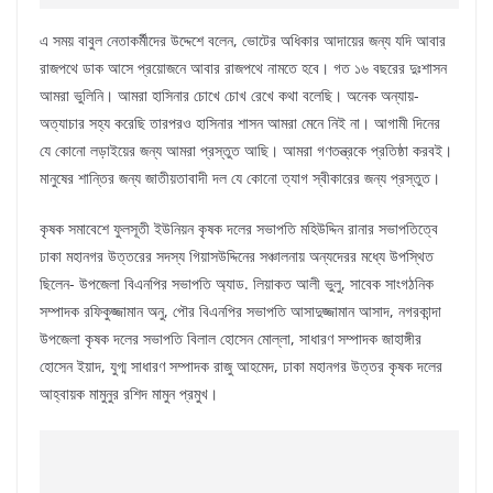
এ সময় বাবুল নেতাকর্মীদের উদ্দেশে বলেন, ভোটের অধিকার আদায়ের জন্য যদি আবার
রাজপথে ডাক আসে প্রয়োজনে আবার রাজপথে নামতে হবে। গত ১৬ বছরের দুঃশাসন
আমরা ভুলিনি। আমরা হাসিনার চোখে চোখ রেখে কথা বলেছি। অনেক অন্যায়-
অত্যাচার সহ্য করেছি তারপরও হাসিনার শাসন আমরা মেনে নিই না। আগামী দিনের
যে কোনো লড়াইয়ের জন্য আমরা প্রস্তুত আছি। আমরা গণতন্ত্রকে প্রতিষ্ঠা করবই।
মানুষের শান্তির জন্য জাতীয়তাবাদী দল যে কোনো ত্যাগ স্বীকারের জন্য প্রস্তুত।
কৃষক সমাবেশে ফুলসূতী ইউনিয়ন কৃষক দলের সভাপতি মহিউদ্দিন রানার সভাপতিত্বে
ঢাকা মহানগর উত্তরের সদস্য গিয়াসউদ্দিনের সঞ্চালনায় অন্যদেরর মধ্যে উপস্থিত
ছিলেন- উপজেলা বিএনপির সভাপতি অ্যাড. লিয়াকত আলী ভুলু, সাবেক সাংগঠনিক
সম্পাদক রফিকুজ্জামান অনু, পৌর বিএনপির সভাপতি আসাদুজ্জামান আসাদ, নগরকান্দা
উপজেলা কৃষক দলের সভাপতি বিলাল হোসেন মোল্লা, সাধারণ সম্পাদক জাহাঙ্গীর
হোসেন ইয়াদ, যুগ্ম সাধারণ সম্পাদক রাজু আহমেদ, ঢাকা মহানগর উত্তর কৃষক দলের
আহ্বায়ক মামুনুর রশিদ মামুন প্রমুখ।