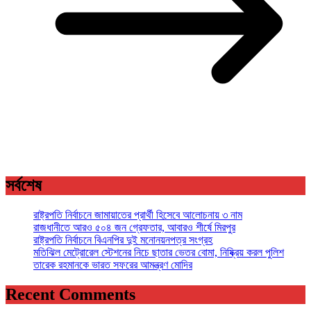
সর্বশেষ
রাষ্ট্রপতি নির্বাচনে জামায়াতের প্রার্থী হিসেবে আলোচনায় ৩ নাম
রাজধানীতে আরও ৫০৪ জন গ্রেফতার, আবারও শীর্ষে মিরপুর
রাষ্ট্রপতি নির্বাচনে বিএনপির দুই মনোনয়নপত্র সংগ্রহ
মতিঝিল মেট্রোরেল স্টেশনের নিচে ছাতার ভেতর বোমা, নিষ্ক্রিয় করল পুলিশ
তারেক রহমানকে ভারত সফরের আমন্ত্রণ মোদির
Recent Comments