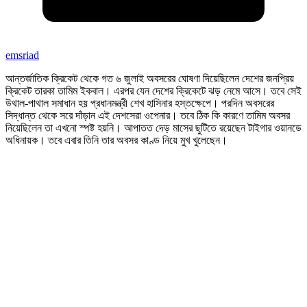
emsriad
আন্তর্জাতিক ক্রিকেট থেকে গত ৬ জুলাই অবসরের ঘোষণা দিয়েছিলেন দেশের জনপ্রিয়
ক্রিকেট তারকা তামিম ইকবাল। এরপর যেন দেশের ক্রিকেটে ঝড় নেমে আসে। তবে সেই
উথাল-পাথাল সমাধান হয় প্রধানমন্ত্রী শেখ হাসিনার হস্তক্ষেপে। পরদিন অবসরের
সিদ্ধান্ত থেকে সরে দাঁড়ান এই দেশসেরা ওপেনার। তবে ঠিক কি কারণে তামিম অবসর
নিয়েছিলেন তা এখনো স্পষ্ট হয়নি। আপাতত দেড় মাসের ছুটিতে রয়েছেন টাইগার ওয়ানডে
অধিনায়ক। তবে এবার তিনি তার অবসর কাণ্ড নিয়ে মুখ খুলেছেন।